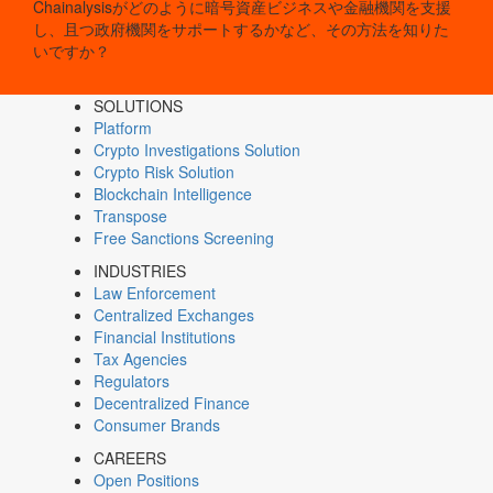
Chainalysisがどのように暗号資産ビジネスや金融機関を支援
し、且つ政府機関をサポートするかなど、その方法を知りた
いですか？
SOLUTIONS
Platform
Crypto Investigations Solution
Crypto Risk Solution
Blockchain Intelligence
Transpose
Free Sanctions Screening
INDUSTRIES
Law Enforcement
Centralized Exchanges
Financial Institutions
Tax Agencies
Regulators
Decentralized Finance
Consumer Brands
CAREERS
Open Positions