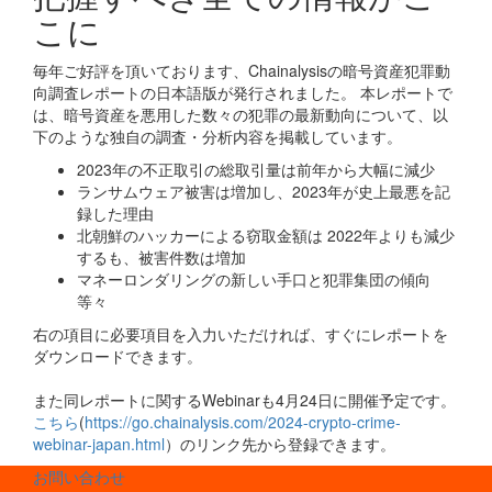
こに
毎年ご好評を頂いております、Chainalysisの暗号資産犯罪動
向調査レポートの日本語版が発行されました。 本レポートで
は、暗号資産を悪用した数々の犯罪の最新動向について、以
下のような独自の調査・分析内容を掲載しています。
2023年の不正取引の総取引量は前年から大幅に減少
ランサムウェア被害は増加し、2023年が史上最悪を記
録した理由
北朝鮮のハッカーによる窃取金額は 2022年よりも減少
するも、被害件数は増加
マネーロンダリングの新しい手口と犯罪集団の傾向
等々
右の項目に必要項目を入力いただければ、すぐにレポートを
ダウンロードできます。
また同レポートに関するWebinarも4月24日に開催予定です。
こちら
(
https://go.chainalysis.com/2024-crypto-crime-
webinar-japan.html
）のリンク先から登録できます。
お問い合わせ